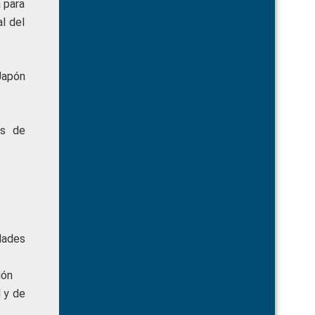
a para
l del
Japón
os de
dades
ión
d y de