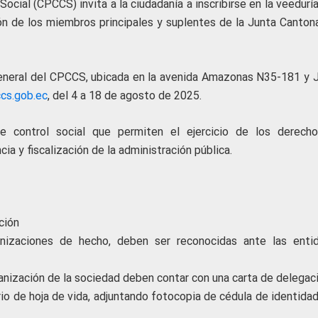
ocial (CPCCS) invita a la ciudadanía a inscribirse en la veedurí
ión de los miembros principales y suplentes de la Junta Cantona
a General del CPCCS, ubicada en la avenida Amazonas N35-181 y 
cs.gob.ec
, del 4 a 18 de agosto de 2025.
 control social que permiten el ejercicio de los derech
ncia y fiscalización de la administración pública.
ción
anizaciones de hecho, deben ser reconocidas ante las enti
anización de la sociedad deben contar con una carta de delegac
ario de hoja de vida, adjuntando fotocopia de cédula de identida