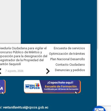
eeduría Ciudadana para vigilar el
Encuesta de servicios
Veeduría Ciudadana para vigilar la
oncurso Público de Méritos y
construcción del asfaltado de
Optimización de trámites
posición para la designación del
diferentes barrios del sector de
Plan Nacional Desarrollo
egistrador de la Propiedad del
Ballenita del cantón Santa Elena
antón Saquisilí
Contacto Ciudadano
Previous
Next
Denuncias y pedidos
7 agosto, 2026
7 agosto, 2026
l
:
ventanillavirtual@cpccs.gob.ec