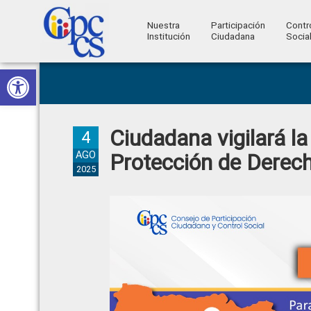
Nuestra
Participación
Contr
Institución
Ciudadana
Socia
Consejo
Abrir barra de herramientas
Skip
Skip
Skip
Skip
Construyendo
to
to
to
to
de
Poder
primary
main
primary
footer
Ciudadano
Participación
navigation
content
sidebar
Ciudadana vigilará la
Ciudadana
4
y
AGO
Protección de Derech
2025
Control
Social