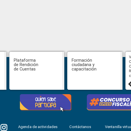
CPCCS aprueba convocatoria a
V
Plataforma
Formación
Veeduría para designación de la
C
de Rendición
ciudadana y
autoridad de la SOT
O
de Cuentas
capacitación
R
c
31 julio, 2026
Agenda de actividades
Contáctanos
Ventanilla virtua