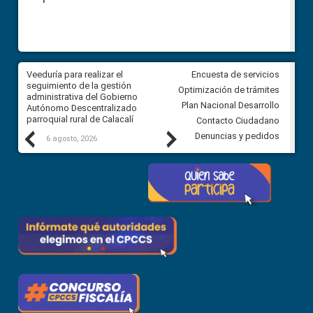
Veeduría para realizar el
Veeduría para vigilar los acue
Encuesta de servicios
ra
seguimiento de la gestión
derivados de la Audiencia Púb
Optimización de trámites
ara
administrativa del Gobierno
entre el GAD de Ibarra y la
Plan Nacional Desarrollo
Autónomo Descentralizado
comunidad Urbina, parroquia l
parroquial rural de Calacalí
Carolina
Contacto Ciudadano
Previous
Next
Denuncias y pedidos
6 agosto, 2026
5 agosto, 2026