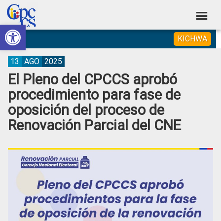
Skip
Skip
Skip
Skip
to
to
to
to
Abrir barra de herramientas
Consejo
primary
main
primary
footer
Construyendo
KICHWA
navigation
content
sidebar
de
Poder
Ciudadano
Participación
13
AGO
2025
El Pleno del CPCCS aprobó
Ciudadana
procedimiento para fase de
y
oposición del proceso de
Control
Renovación Parcial del CNE
Social