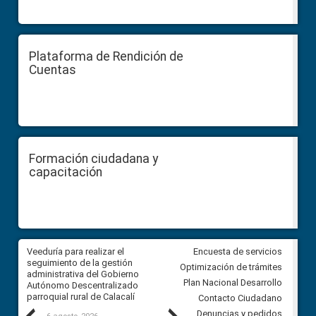
Plataforma de Rendición de
Cuentas
Formación ciudadana y
capacitación
Veeduría para realizar el
Veeduría para vigilar los acue
Encuesta de servicios
ra
seguimiento de la gestión
derivados de la Audiencia Púb
Optimización de trámites
ara
administrativa del Gobierno
entre el GAD de Ibarra y la
Plan Nacional Desarrollo
Autónomo Descentralizado
comunidad Urbina, parroquia l
parroquial rural de Calacalí
Carolina
Contacto Ciudadano
Denuncias y pedidos