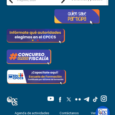
Previous
Next
6 agosto, 2026
5 agosto, 2026
Agenda de actividades
Contáctanos
Ventanilla