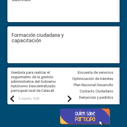
Formación ciudadana y
capacitación
Veeduría para realizar el
Veeduría para vigilar los acue
Encuesta de servicios
ra
seguimiento de la gestión
derivados de la Audiencia Púb
Optimización de trámites
ara
administrativa del Gobierno
entre el GAD de Ibarra y la
Plan Nacional Desarrollo
Autónomo Descentralizado
comunidad Urbina, parroquia l
parroquial rural de Calacalí
Carolina
Contacto Ciudadano
Previous
Next
Denuncias y pedidos
6 agosto, 2026
5 agosto, 2026