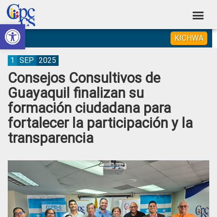
Skip
Skip
Skip
Skip
to
to
to
to
Abrir barra de herramientas
Consejo
primary
main
primary
footer
Construyendo
KICHWA
navigation
content
sidebar
de
Poder
Ciudadano
Participación
1
SEP
2025
Consejos Consultivos de
Ciudadana
Guayaquil finalizan su
y
formación ciudadana para
Control
fortalecer la participación y la
Social
transparencia