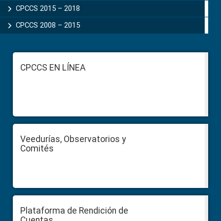
CPCCS 2015 – 2018
CPCCS 2008 – 2015
Footer
CPCCS EN LÍNEA
Veedurías, Observatorios y
Comités
Plataforma de Rendición de
Cuentas