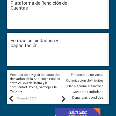
Plataforma de Rendición de
Cuentas
Formación ciudadana y
capacitación
Veeduría para vigilar los acuerdos,
CPCCS convoca a Veeduría
Encuesta de servicios
 a
derivados de la Audiencia Pública
Ciudadana para vigilar el conc
Optimización de trámites
ión
entre el GAD de Ibarra y la
en la Universidad de Cuenca
Plan Nacional Desarrollo
comunidad Urbina, parroquia la
Carolina
Contacto Ciudadano
Previous
Next
Denuncias y pedidos
5 agosto, 2026
5 agosto, 2026