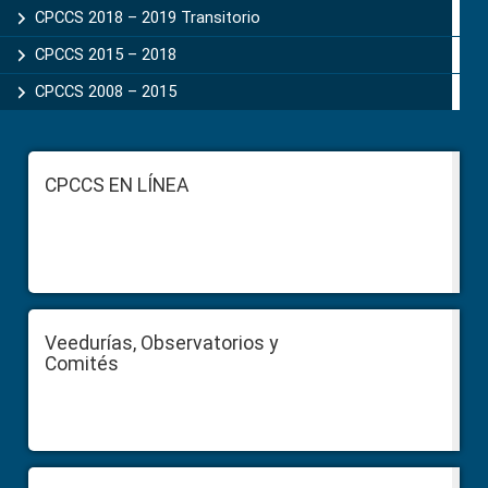
CPCCS 2018 – 2019 Transitorio
CPCCS 2015 – 2018
CPCCS 2008 – 2015
Footer
CPCCS EN LÍNEA
Veedurías, Observatorios y
Comités