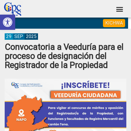
Skip
Skip
Skip
Skip
to
to
to
to
Abrir barra de herramientas
Consejo
primary
main
primary
footer
Construyendo
KICHWA
navigation
content
sidebar
de
Poder
Ciudadano
Participación
29
SEP
2025
Convocatoria a Veeduría para el
Ciudadana
proceso de designación del
y
Registrador de la Propiedad
Control
Social