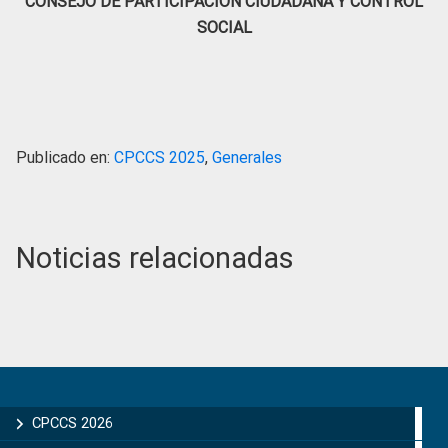
CONSEJO DE PARTICIPACIÓN CIUDADANA Y CONTROL
SOCIAL
Publicado en:
CPCCS 2025
,
Generales
Noticias relacionadas
Primary
Sidebar
CPCCS 2026