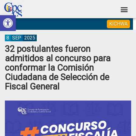
Skip
Skip
Skip
Skip
to
to
to
to
Abrir barra de herramientas
Consejo
primary
main
primary
footer
Construyendo
KICHWA
navigation
content
sidebar
de
Poder
Ciudadano
Participación
8
SEP
2025
32 postulantes fueron
Ciudadana
admitidos al concurso para
y
conformar la Comisión
Control
Ciudadana de Selección de
Social
Fiscal General