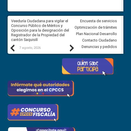
Veeduría Ciudadana para vigilar el
Veeduría Ciudadana para vigila
Encuesta de servicios
Concurso Público de Méritos y
construcción del asfaltado de
Optimización de trámites
Oposición para la designación del
diferentes barrios del sector 
Plan Nacional Desarrollo
Registrador de la Propiedad del
Ballenita del cantón Santa Ele
cantón Saquisilí
Contacto Ciudadano
Previous
Next
Denuncias y pedidos
7 agosto, 2026
7 agosto, 2026