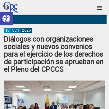
Skip
Skip
Skip
Skip
to
to
to
to
Abrir barra de herramientas
Consejo
primary
main
primary
footer
Construyendo
navigation
content
sidebar
de
Poder
Ciudadano
Participación
15
OCT
2025
Diálogos con organizaciones
Ciudadana
sociales y nuevos convenios
y
para el ejercicio de los derechos
Control
de participación se aprueban en
Social
el Pleno del CPCCS