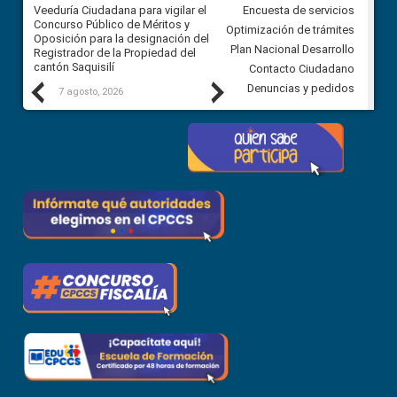
Veeduría Ciudadana para vigilar el
Veeduría Ciudadana para vigila
Encuesta de servicios
Concurso Público de Méritos y
construcción del asfaltado de
Optimización de trámites
Oposición para la designación del
diferentes barrios del sector 
Plan Nacional Desarrollo
Registrador de la Propiedad del
Ballenita del cantón Santa Ele
cantón Saquisilí
Contacto Ciudadano
Previous
Next
Denuncias y pedidos
7 agosto, 2026
7 agosto, 2026