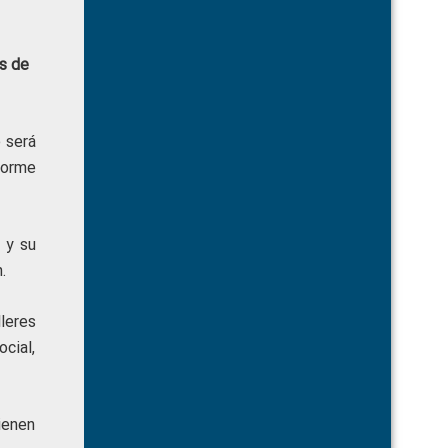
es de
e será
forme
 y su
.
leres
ocial,
ienen