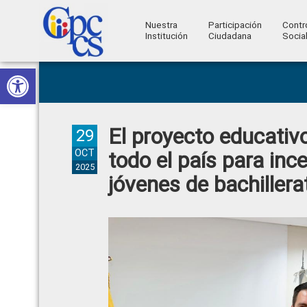
Nuestra
Participación
Contr
Institución
Ciudadana
Socia
Consejo
Abrir barra de herramientas
Skip
Skip
Skip
Skip
Construyendo
to
to
to
to
de
Poder
primary
main
primary
footer
Ciudadano
Participación
navigation
content
sidebar
El proyecto educativo
Ciudadana
29
y
OCT
todo el país para ince
2025
Control
jóvenes de bachillera
Social