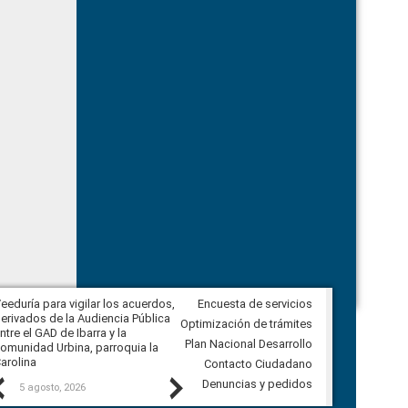
eeduría para vigilar los acuerdos,
Encuesta de servicios
CPCCS convoca a Veeduría
erivados de la Audiencia Pública
Ciudadana para vigilar el concurso
Optimización de trámites
ntre el GAD de Ibarra y la
en la Universidad de Cuenca
Plan Nacional Desarrollo
omunidad Urbina, parroquia la
arolina
Contacto Ciudadano
Previous
Next
Denuncias y pedidos
5 agosto, 2026
5 agosto, 2026