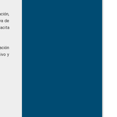
ción,
va de
pacita
ación
ivo y