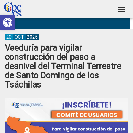
Skip
Skip
Skip
Skip
to
to
to
to
Abrir barra de herramientas
Consejo
primary
main
primary
footer
Construyendo
navigation
content
sidebar
de
Poder
Ciudadano
Participación
20
OCT
2025
Veeduría para vigilar
Ciudadana
construcción del paso a
y
desnivel del Terminal Terrestre
Control
de Santo Domingo de los
Social
Tsáchilas