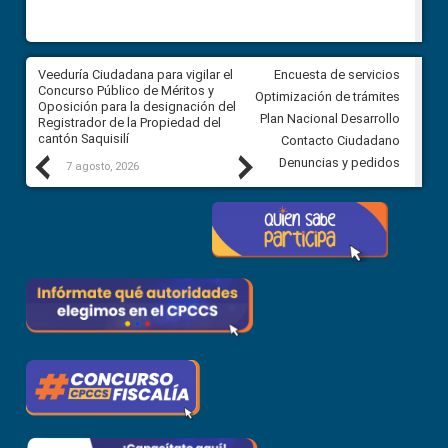
Veeduría Ciudadana para vigilar el
Veeduría Ciudadana para vigila
Encuesta de servicios
Concurso Público de Méritos y
construcción del asfaltado de
Optimización de trámites
Oposición para la designación del
diferentes barrios del sector 
Plan Nacional Desarrollo
Registrador de la Propiedad del
Ballenita del cantón Santa Ele
cantón Saquisilí
Contacto Ciudadano
Previous
Next
Denuncias y pedidos
7 agosto, 2026
7 agosto, 2026