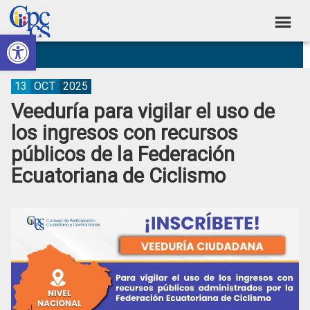
Skip
Skip
Skip
Skip
to
to
to
to
Abrir barra de herramientas
Consejo
primary
main
primary
footer
Construyendo
navigation
content
sidebar
de
Poder
Ciudadano
Participación
13
OCT
2025
Veeduría para vigilar el uso de
Ciudadana
los ingresos con recursos
y
públicos de la Federación
Control
Ecuatoriana de Ciclismo
Social