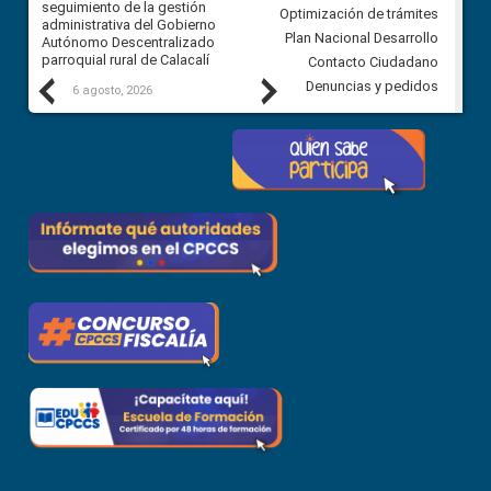
ra
seguimiento de la gestión
derivados de la Audiencia Púb
Optimización de trámites
ara
administrativa del Gobierno
entre el GAD de Ibarra y la
Plan Nacional Desarrollo
Autónomo Descentralizado
comunidad Urbina, parroquia l
parroquial rural de Calacalí
Carolina
Contacto Ciudadano
Previous
Next
Denuncias y pedidos
6 agosto, 2026
5 agosto, 2026