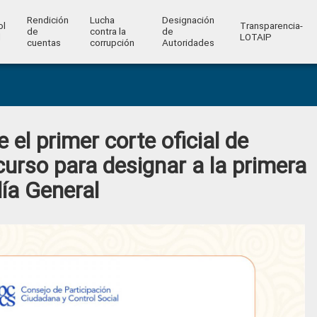
Rendición
Lucha
Designación
ol
Transparencia-
de
contra la
de
l
LOTAIP
cuentas
corrupción
Autoridades
el primer corte oficial de
curso para designar a la primera
lía General