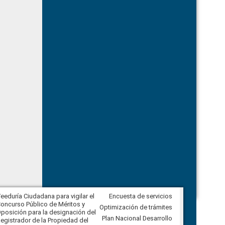
eeduría Ciudadana para vigilar el
Encuesta de servicios
Veeduría Ciudadana para vigilar la
oncurso Público de Méritos y
construcción del asfaltado de
Optimización de trámites
posición para la designación del
diferentes barrios del sector de
Plan Nacional Desarrollo
egistrador de la Propiedad del
Ballenita del cantón Santa Elena