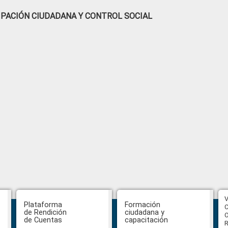
IPACIÓN CIUDADANA Y CONTROL SOCIAL
CPCCS aprueba convocatoria a
V
Plataforma
Formación
Veeduría para designación de la
C
de Rendición
ciudadana y
autoridad de la SOT
O
de Cuentas
capacitación
R