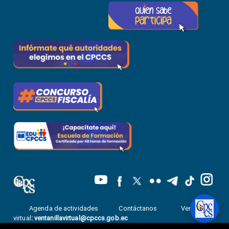
Agenda de actividades
Contáctanos
Ventanilla
virtual
:
ventanillavirtual@cpccs.gob.ec