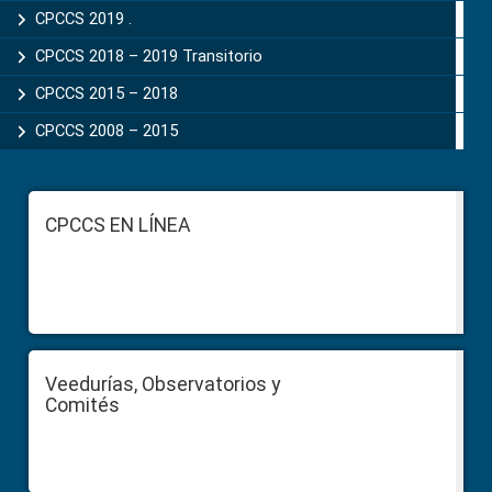
CPCCS 2019 .
CPCCS 2018 – 2019 Transitorio
CPCCS 2015 – 2018
CPCCS 2008 – 2015
Footer
CPCCS EN LÍNEA
Veedurías, Observatorios y
Comités