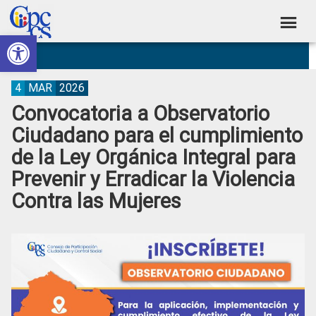
Skip
Skip
Skip
Skip
to
to
to
to
Abrir barra de herramientas
Consejo
primary
main
primary
footer
Construyendo
navigation
content
sidebar
de
Poder
Ciudadano
Participación
4
MAR
2026
Convocatoria a Observatorio
Ciudadana
Ciudadano para el cumplimiento
y
de la Ley Orgánica Integral para
Control
Prevenir y Erradicar la Violencia
Social
Contra las Mujeres