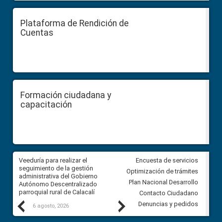
Plataforma de Rendición de
Cuentas
Formación ciudadana y
capacitación
Veeduría para realizar el
Veeduría para vigilar los acue
Encuesta de servicios
ra
seguimiento de la gestión
derivados de la Audiencia Púb
Optimización de trámites
ara
administrativa del Gobierno
entre el GAD de Ibarra y la
Plan Nacional Desarrollo
Autónomo Descentralizado
comunidad Urbina, parroquia l
parroquial rural de Calacalí
Carolina
Contacto Ciudadano
Previous
Next
Denuncias y pedidos
6 agosto, 2026
5 agosto, 2026