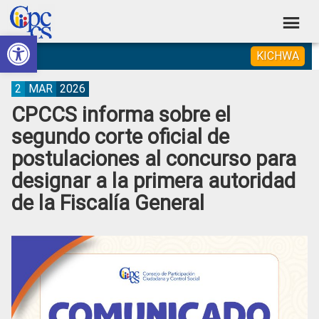
Skip
Skip
Skip
Skip
to
to
to
to
Abrir barra de herramientas
Consejo
primary
main
primary
footer
Construyendo
KICHWA
navigation
content
sidebar
de
Poder
Ciudadano
Participación
2
MAR
2026
CPCCS informa sobre el
Ciudadana
segundo corte oficial de
y
postulaciones al concurso para
Control
designar a la primera autoridad
Social
de la Fiscalía General