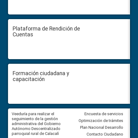
Plataforma de Rendición de
Cuentas
Formación ciudadana y
capacitación
Veeduría para realizar el
Veeduría para vigilar los acue
Encuesta de servicios
ra
seguimiento de la gestión
derivados de la Audiencia Púb
Optimización de trámites
ara
administrativa del Gobierno
entre el GAD de Ibarra y la
Plan Nacional Desarrollo
Autónomo Descentralizado
comunidad Urbina, parroquia l
parroquial rural de Calacalí
Carolina
Contacto Ciudadano