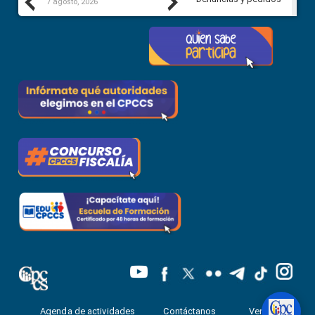
Previous
Next
7 agosto, 2026
7 agosto, 2026
Agenda de actividades
Contáctanos
Ventanilla