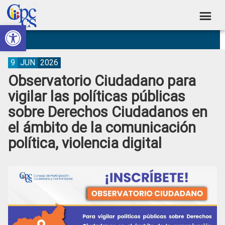
Skip
Skip
Skip
Skip
to
to
to
to
Abrir barra de herramientas
Consejo
primary
main
primary
footer
Construyendo
navigation
content
sidebar
de
Poder
Ciudadano
Participación
9
JUN
2026
Observatorio Ciudadano para
Ciudadana
vigilar las políticas públicas
y
sobre Derechos Ciudadanos en
Control
el ámbito de la comunicación
Social
política, violencia digital