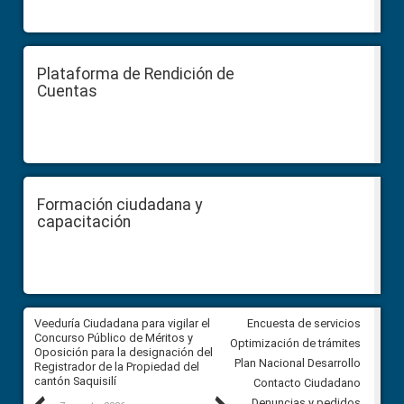
Plataforma de Rendición de
Cuentas
Formación ciudadana y
capacitación
Veeduría Ciudadana para vigilar el
Veeduría Ciudadana para vigila
Encuesta de servicios
Concurso Público de Méritos y
construcción del asfaltado de
Optimización de trámites
Oposición para la designación del
diferentes barrios del sector 
Plan Nacional Desarrollo
Registrador de la Propiedad del
Ballenita del cantón Santa Ele
cantón Saquisilí
Contacto Ciudadano
Denuncias y pedidos