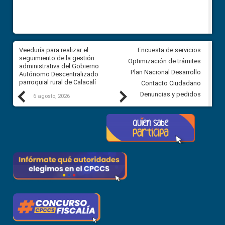
Veeduría para realizar el
Veeduría para vigilar los acue
Encuesta de servicios
ra
seguimiento de la gestión
derivados de la Audiencia Púb
Optimización de trámites
ara
administrativa del Gobierno
entre el GAD de Ibarra y la
Plan Nacional Desarrollo
Autónomo Descentralizado
comunidad Urbina, parroquia l
parroquial rural de Calacalí
Carolina
Contacto Ciudadano
Previous
Next
Denuncias y pedidos
6 agosto, 2026
5 agosto, 2026