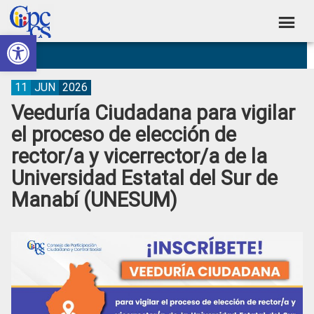
Skip
Skip
Skip
Skip
to
to
to
to
Abrir barra de herramientas
Consejo
primary
main
primary
footer
Construyendo
navigation
content
sidebar
de
Poder
Ciudadano
Participación
11
JUN
2026
Veeduría Ciudadana para vigilar
Ciudadana
el proceso de elección de
y
rector/a y vicerrector/a de la
Control
Universidad Estatal del Sur de
Social
Manabí (UNESUM)