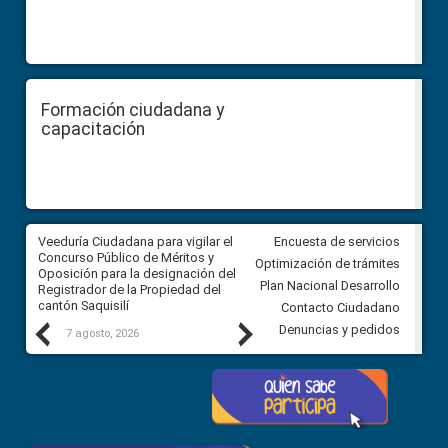
Formación ciudadana y
capacitación
Veeduría Ciudadana para vigilar el
Veeduría Ciudadana para vigila
Encuesta de servicios
Concurso Público de Méritos y
construcción del asfaltado de
Optimización de trámites
Oposición para la designación del
diferentes barrios del sector 
Plan Nacional Desarrollo
Registrador de la Propiedad del
Ballenita del cantón Santa Ele
cantón Saquisilí
Contacto Ciudadano
Previous
Next
Denuncias y pedidos
7 agosto, 2026
7 agosto, 2026