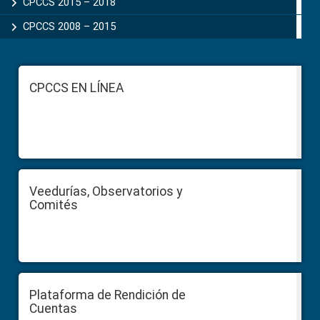
CPCCS 2015 – 2018
CPCCS 2008 – 2015
Footer
CPCCS EN LÍNEA
Veedurías, Observatorios y
Comités
Plataforma de Rendición de
Cuentas