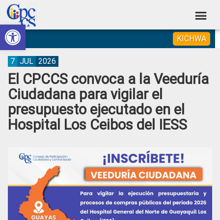
Skip
Skip
Skip
Skip
to
to
to
to
Abrir barra de herramientas
Consejo
primary
main
primary
footer
Construyendo
KICHWA
navigation
content
sidebar
de
Poder
Ciudadano
Participación
7
JUL
2026
El CPCCS convoca a la Veeduría
Ciudadana
Ciudadana para vigilar el
y
presupuesto ejecutado en el
Control
Hospital Los Ceibos del IESS
Social