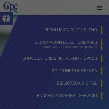
Skip
Skip
Skip
to
to
to
Abrir barra de herramientas
Consejo
primary
main
footer
Construyendo
navigation
content
de
Poder
Ciudadano
RESOLUCIONES DEL PLENO
Participación
Ciudadana
DESIGNACIÓN DE AUTORIDADES
y
Conoce aquí los procesos en ejecución
Control
CONVOCATORIAS DEL PLENO – CPCCS
Social
BOLETINES DE PRENSA
BIBLIOTECA DIGITAL
ENCUESTA SOBRE EL SERVICIO