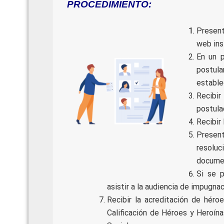
PROCEDIMIENTO:
Present
web inst
En un p
postul
estable
Recibir
postula
Recibir 
Present
resolu
docume
Si se p
asistir a la audiencia de impugnac
Recibir la acreditación de héro
Calificación de Héroes y Heroín