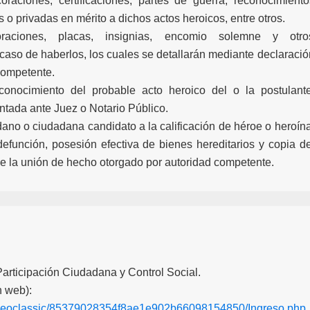
raciones, certificaciones, partes de guerra, reconocimiento
s o privadas en mérito a dichos actos heroicos, entre otros.
oraciones, placas, insignias, encomio solemne y otro
aso de haberlos, los cuales se detallarán mediante declaració
competente.
conocimiento del probable acto heroico del o la postulante
tada ante Juez o Notario Público.
dano o ciudadana candidato a la calificación de héroe o heroína
efunción, posesión efectiva de bienes hereditarios y copia de
e la unión de hecho otorgado por autoridad competente.
Participación Ciudadana y Control Social.
n web):
s/neoclassic/85379028354f8ae1e902b66098154850/Ingreso.php