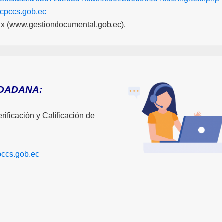
cpccs.gob.ec
x (www.gestiondocumental.gob.ec).
UDADANA:
ificación y Calificación de
ccs.gob.ec