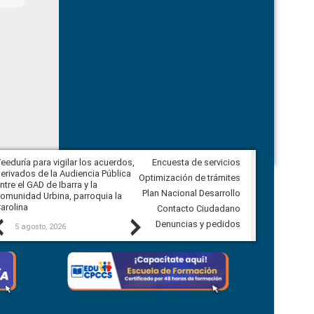
eeduría para vigilar los acuerdos,
Encuesta de servicios
CPCCS convoca a Veeduría
erivados de la Audiencia Pública
Ciudadana para vigilar el concurso
Optimización de trámites
ntre el GAD de Ibarra y la
en la Universidad de Cuenca
Plan Nacional Desarrollo
omunidad Urbina, parroquia la
arolina
Contacto Ciudadano
Previous
Next
Denuncias y pedidos
5 agosto, 2026
5 agosto, 2026