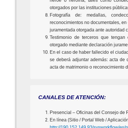
héroe o heroína, tales como condeco
otorgados por las instituciones pública
Fotografía de: medallas, condec
reconocimientos no documentales, en c
juramentada otorgada ante autoridad 
Testimonio de terceros que tengan 
otorgado mediante declaración juramen
En el caso de haber fallecido el ciuda
se deberá adjuntar además: acta de d
acta de matrimonio o reconocimiento d
CANALES DE ATENCIÓN:
Presencial – Oficinas del Consejo de 
En línea (Sitio / Portal Web / Aplicació
http://190.152.149.93/sysworkflow/e