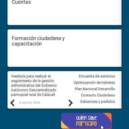
Cuentas
Formación ciudadana y
capacitación
Veeduría para realizar el
Veeduría para vigilar los acue
Encuesta de servicios
ra
seguimiento de la gestión
derivados de la Audiencia Púb
Optimización de trámites
ara
administrativa del Gobierno
entre el GAD de Ibarra y la
Plan Nacional Desarrollo
Autónomo Descentralizado
comunidad Urbina, parroquia l
parroquial rural de Calacalí
Carolina
Contacto Ciudadano
Previous
Next
Denuncias y pedidos
6 agosto, 2026
5 agosto, 2026