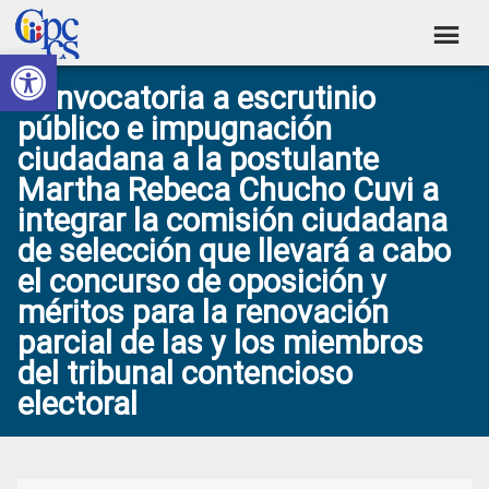
Skip
Skip
Skip
Skip
to
to
to
to
Abrir barra de herramientas
Consejo
primary
main
primary
footer
Construyendo
Convocatoria a escrutinio
navigation
content
sidebar
de
Poder
público e impugnación
Ciudadano
Participación
ciudadana a la postulante
Ciudadana
Martha Rebeca Chucho Cuvi a
y
integrar la comisión ciudadana
Control
de selección que llevará a cabo
el concurso de oposición y
Social
méritos para la renovación
parcial de las y los miembros
del tribunal contencioso
electoral