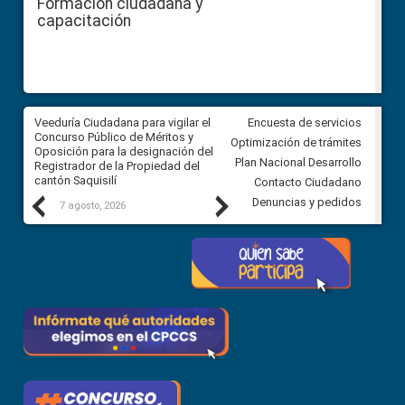
Formación ciudadana y
capacitación
Veeduría Ciudadana para vigilar el
Veeduría Ciudadana para vigila
Encuesta de servicios
Concurso Público de Méritos y
construcción del asfaltado de
Optimización de trámites
Oposición para la designación del
diferentes barrios del sector 
Plan Nacional Desarrollo
Registrador de la Propiedad del
Ballenita del cantón Santa Ele
cantón Saquisilí
Contacto Ciudadano
Previous
Next
Denuncias y pedidos
7 agosto, 2026
7 agosto, 2026