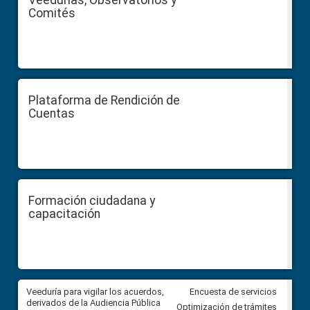
Comités
Plataforma de Rendición de
Cuentas
Formación ciudadana y
capacitación
Veeduría para vigilar los acuerdos,
CPCCS convoca a Veeduría
Encuesta de servicios
 a
derivados de la Audiencia Pública
Ciudadana para vigilar el conc
Optimización de trámites