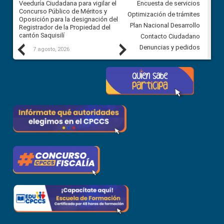
Veeduría Ciudadana para vigilar el
Veeduría Ciudadana para vigila
Encuesta de servicios
Concurso Público de Méritos y
construcción del asfaltado de
Optimización de trámites
Oposición para la designación del
diferentes barrios del sector 
Plan Nacional Desarrollo
Registrador de la Propiedad del
Ballenita del cantón Santa Ele
cantón Saquisilí
Contacto Ciudadano
Previous
Next
Denuncias y pedidos
7 agosto, 2026
7 agosto, 2026