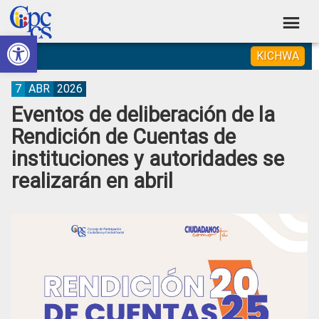
Skip
Skip
Skip
Skip
to
to
to
to
Abrir barra de herramientas
Consejo
primary
main
primary
footer
Construyendo
KICHWA
navigation
content
sidebar
de
Poder
Ciudadano
Participación
7
ABR
2026
Eventos de deliberación de la
Ciudadana
Rendición de Cuentas de
y
instituciones y autoridades se
Control
realizarán en abril
Social