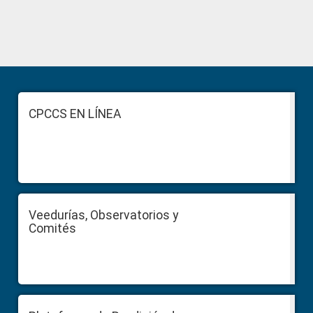
Primary
Sidebar
Footer
CPCCS EN LÍNEA
Veedurías, Observatorios y
Comités