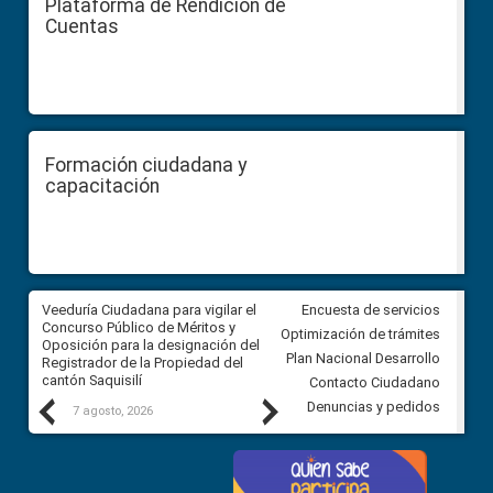
Plataforma de Rendición de
Cuentas
Formación ciudadana y
capacitación
Veeduría Ciudadana para vigilar el
Veeduría Ciudadana para vigila
Encuesta de servicios
Concurso Público de Méritos y
construcción del asfaltado de
Optimización de trámites
Oposición para la designación del
diferentes barrios del sector 
Plan Nacional Desarrollo
Registrador de la Propiedad del
Ballenita del cantón Santa Ele
cantón Saquisilí
Contacto Ciudadano
Previous
Next
Denuncias y pedidos
7 agosto, 2026
7 agosto, 2026