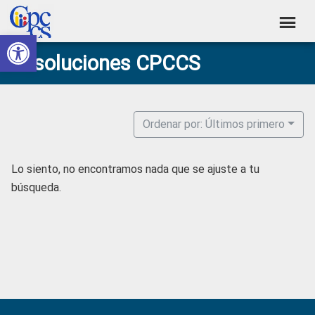
Skip
Skip
Skip
Skip
to
to
to
to
Abrir barra de herramientas
Consejo
primary
main
primary
footer
Construyendo
Resoluciones CPCCS
navigation
content
sidebar
de
Poder
Ciudadano
Participación
Ciudadana
Ordenar por: Últimos primero
y
Control
Lo siento, no encontramos nada que se ajuste a tu
Social
búsqueda.
Primary