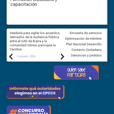
capacitación
Veeduría para vigilar los acuerdos,
CPCCS convoca a Veeduría
Encuesta de servicios
 a
derivados de la Audiencia Pública
Ciudadana para vigilar el conc
Optimización de trámites
ión
entre el GAD de Ibarra y la
en la Universidad de Cuenca
Plan Nacional Desarrollo
comunidad Urbina, parroquia la
Carolina
Contacto Ciudadano
Previous
Next
Denuncias y pedidos
5 agosto, 2026
5 agosto, 2026