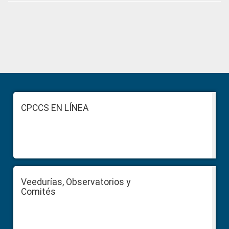
Primary
Sidebar
Footer
CPCCS EN LÍNEA
Veedurías, Observatorios y
Comités