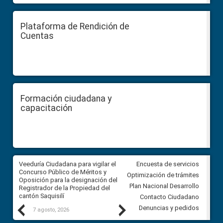
Plataforma de Rendición de
Cuentas
Formación ciudadana y
capacitación
Veeduría Ciudadana para vigilar el
Veeduría Ciudadana para vigila
Encuesta de servicios
Concurso Público de Méritos y
construcción del asfaltado de
Optimización de trámites
Oposición para la designación del
diferentes barrios del sector 
Plan Nacional Desarrollo
Registrador de la Propiedad del
Ballenita del cantón Santa Ele
cantón Saquisilí
Contacto Ciudadano
Previous
Next
Denuncias y pedidos
7 agosto, 2026
7 agosto, 2026