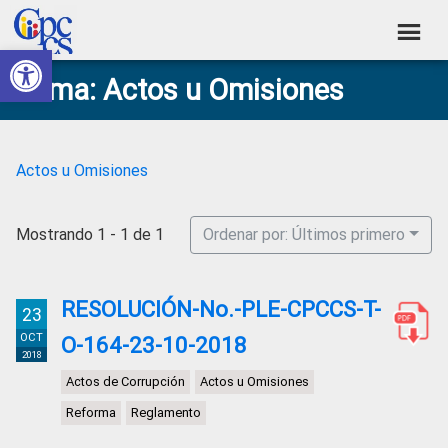
Skip
Skip
Skip
Skip
to
to
to
to
Abrir barra de herramientas
Consejo
primary
main
primary
footer
Construyendo
Tema: Actos u Omisiones
navigation
content
sidebar
de
Poder
Ciudadano
Participación
Ciudadana
Actos u Omisiones
y
Control
Mostrando 1 - 1 de 1
Ordenar por: Últimos primero
Social
RESOLUCIÓN-No.-PLE-CPCCS-T-
23
OCT
O-164-23-10-2018
2018
Actos de Corrupción
Actos u Omisiones
Reforma
Reglamento