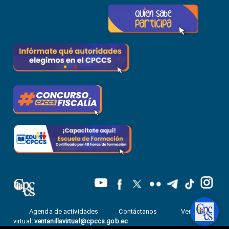
Agenda de actividades
Contáctanos
Ventanilla
virtual
:
ventanillavirtual@cpccs.gob.ec