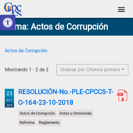
Skip
Skip
Skip
Skip
to
to
to
to
Abrir barra de herramientas
Consejo
primary
main
primary
footer
Construyendo
Tema: Actos de Corrupción
navigation
content
sidebar
de
Poder
Ciudadano
Participación
Ciudadana
Actos de Corrupción
y
Control
Mostrando 1 - 2 de 2
Ordenar por: Últimos primero
Social
RESOLUCIÓN-No.-PLE-CPCCS-T-
23
OCT
O-164-23-10-2018
2018
Actos de Corrupción
Actos u Omisiones
Reforma
Reglamento