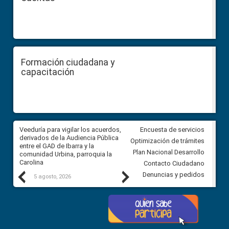
Formación ciudadana y
capacitación
Veeduría para vigilar los acuerdos,
CPCCS convoca a Veeduría
Encuesta de servicios
 a
derivados de la Audiencia Pública
Ciudadana para vigilar el conc
Optimización de trámites
ión
entre el GAD de Ibarra y la
en la Universidad de Cuenca
Plan Nacional Desarrollo
comunidad Urbina, parroquia la
Carolina
Contacto Ciudadano
Previous
Next
Denuncias y pedidos
5 agosto, 2026
5 agosto, 2026