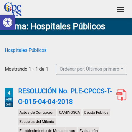
Skip
Skip
Skip
Skip
to
to
to
to
Abrir barra de herramientas
Consejo
primary
main
primary
footer
Construyendo
Tema: Hospitales Públicos
navigation
content
sidebar
de
Poder
Ciudadano
Participación
Ciudadana
Hospitales Públicos
y
Control
Mostrando 1 - 1 de 1
Ordenar por: Últimos primero
Social
RESOLUCIÓN No. PLE-CPCCS-T-
4
ABR
O-015-04-04-2018
2018
Actos de Corrupción
CAMINOSCA
Deuda Pública
Escuelas del Milenio
Establecimiento de Mecanismos
Evaluación