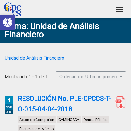
Skip
Skip
Skip
Skip
to
to
to
to
Abrir barra de herramientas
Consejo
primary
main
primary
footer
Construyendo
Tema: Unidad de Análisis
navigation
content
sidebar
de
Poder
Financiero
Ciudadano
Participación
Ciudadana
y
Unidad de Análisis Financiero
Control
Social
Mostrando 1 - 1 de 1
Ordenar por: Últimos primero
RESOLUCIÓN No. PLE-CPCCS-T-
4
ABR
O-015-04-04-2018
2018
Actos de Corrupción
CAMINOSCA
Deuda Pública
Escuelas del Milenio