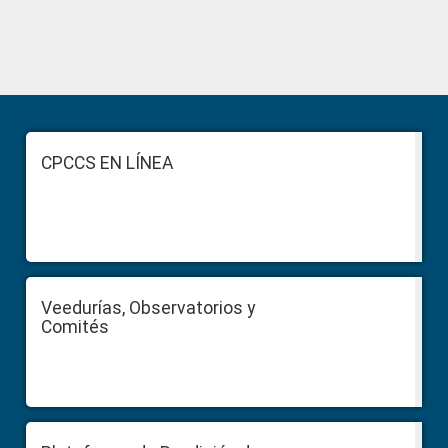
Primary
Sidebar
Footer
CPCCS EN LÍNEA
Veedurías, Observatorios y
Comités