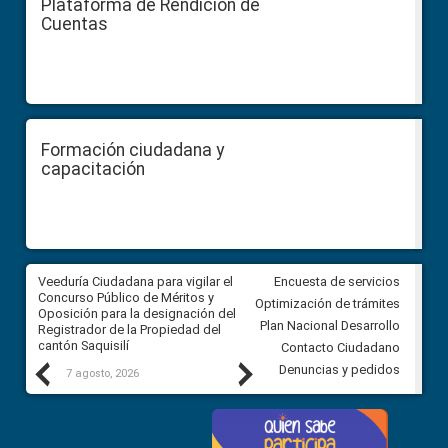
Plataforma de Rendición de
Cuentas
Formación ciudadana y
capacitación
Veeduría Ciudadana para vigilar el
Veeduría Ciudadana para vigila
Encuesta de servicios
Concurso Público de Méritos y
construcción del asfaltado de
Optimización de trámites
Oposición para la designación del
diferentes barrios del sector 
Plan Nacional Desarrollo
Registrador de la Propiedad del
Ballenita del cantón Santa Ele
cantón Saquisilí
Contacto Ciudadano
Previous
Next
Denuncias y pedidos
7 agosto, 2026
7 agosto, 2026