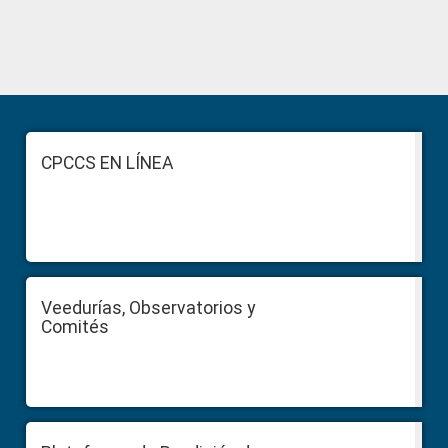
Primary
Sidebar
Footer
CPCCS EN LÍNEA
Veedurías, Observatorios y
Comités