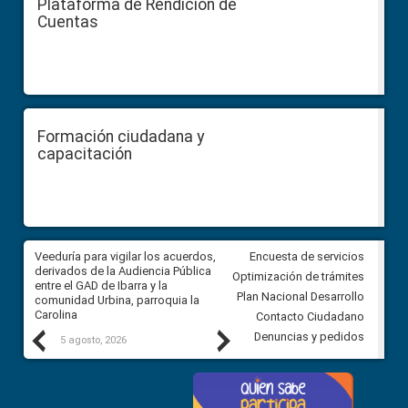
Plataforma de Rendición de
Cuentas
Formación ciudadana y
capacitación
Veeduría para vigilar los acuerdos,
CPCCS convoca a Veeduría
Encuesta de servicios
 a
derivados de la Audiencia Pública
Ciudadana para vigilar el conc
Optimización de trámites
ión
entre el GAD de Ibarra y la
en la Universidad de Cuenca
Plan Nacional Desarrollo
comunidad Urbina, parroquia la
Carolina
Contacto Ciudadano
Previous
Next
Denuncias y pedidos
5 agosto, 2026
5 agosto, 2026