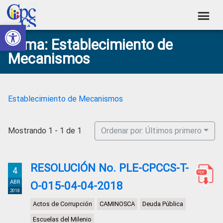
Skip
Skip
Skip
Skip
to
to
to
to
Abrir barra de herramientas
Consejo
primary
main
primary
footer
Construyendo
Tema: Establecimiento de
navigation
content
sidebar
de
Poder
Mecanismos
Ciudadano
Participación
Ciudadana
y
Establecimiento de Mecanismos
Control
Social
Mostrando 1 - 1 de 1
Ordenar por: Últimos primero
RESOLUCIÓN No. PLE-CPCCS-T-
4
ABR
O-015-04-04-2018
2018
Actos de Corrupción
CAMINOSCA
Deuda Pública
Escuelas del Milenio