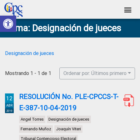
Skip
Skip
Skip
Skip
to
to
to
to
Abrir barra de herramientas
Consejo
primary
main
primary
footer
Construyendo
Tema: Designación de jueces
navigation
content
sidebar
de
Poder
Ciudadano
Participación
Ciudadana
Designación de jueces
y
Control
Mostrando 1 - 1 de 1
Ordenar por: Últimos primero
Social
RESOLUCIÓN No. PLE-CPCCS-T-
12
ABR
E-387-10-04-2019
2019
Angel Torres
Designación de jueces
Fernando Muñoz
Joaquín Viteri
Tribunal Contencioso Electoral