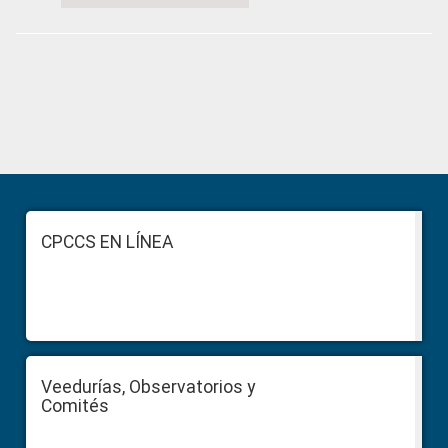
Primary
Sidebar
Footer
CPCCS EN LÍNEA
Veedurías, Observatorios y
Comités