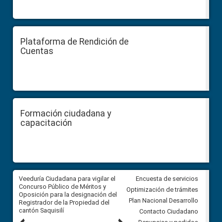
Plataforma de Rendición de
Cuentas
Formación ciudadana y
capacitación
Veeduría Ciudadana para vigilar el
Veeduría Ciudadana para vigila
Encuesta de servicios
Concurso Público de Méritos y
construcción del asfaltado de
Optimización de trámites
Oposición para la designación del
diferentes barrios del sector 
Plan Nacional Desarrollo
Registrador de la Propiedad del
Ballenita del cantón Santa Ele
cantón Saquisilí
Contacto Ciudadano