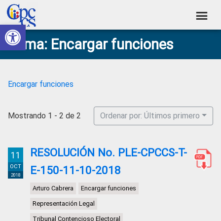
Skip
Skip
Skip
Skip
to
to
to
to
Abrir barra de herramientas
Consejo
primary
main
primary
footer
Construyendo
Tema: Encargar funciones
navigation
content
sidebar
de
Poder
Ciudadano
Participación
Ciudadana
Encargar funciones
y
Control
Mostrando 1 - 2 de 2
Ordenar por: Últimos primero
Social
RESOLUCIÓN No. PLE-CPCCS-T-
11
OCT
E-150-11-10-2018
2018
Arturo Cabrera
Encargar funciones
Representación Legal
Tribunal Contencioso Electoral