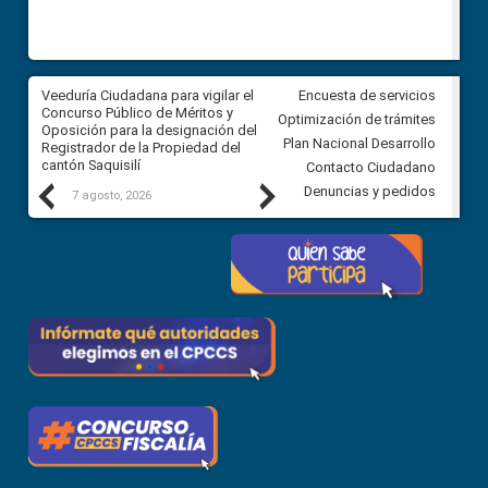
Veeduría Ciudadana para vigilar el
Veeduría Ciudadana para vigila
Encuesta de servicios
Concurso Público de Méritos y
construcción del asfaltado de
Optimización de trámites
Oposición para la designación del
diferentes barrios del sector 
Plan Nacional Desarrollo
Registrador de la Propiedad del
Ballenita del cantón Santa Ele
cantón Saquisilí
Contacto Ciudadano
Previous
Next
Denuncias y pedidos
7 agosto, 2026
7 agosto, 2026