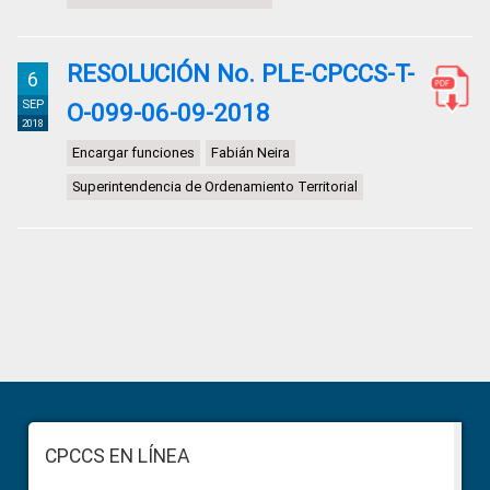
RESOLUCIÓN No. PLE-CPCCS-T-
6
SEP
O-099-06-09-2018
2018
Encargar funciones
Fabián Neira
Superintendencia de Ordenamiento Territorial
Primary
Sidebar
Footer
CPCCS EN LÍNEA