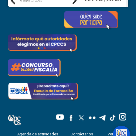
Previous
Next
6 agosto, 2026
5 agosto, 2026
Agenda de actividades
Contáctanos
Ventanilla