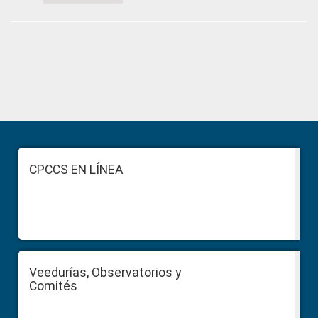
Primary
Sidebar
Footer
CPCCS EN LÍNEA
Veedurías, Observatorios y
Comités