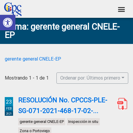
Skip
Skip
Skip
Skip
to
to
to
to
Abrir barra de herramientas
Consejo
primary
main
primary
footer
Construyendo
Tema: gerente general CNELE-
navigation
content
sidebar
de
Poder
EP
Ciudadano
Participación
Ciudadana
y
gerente general CNELE-EP
Control
Social
Mostrando 1 - 1 de 1
Ordenar por: Últimos primero
RESOLUCIÓN No. CPCCS-PLE-
23
FEB
SG-071-2021-468-17-02-...
2021
gerente general CNELE-EP
Inspección in situ
Zona o Portoviejo