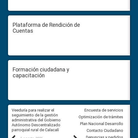
Plataforma de Rendición de
Cuentas
Formación ciudadana y
capacitación
Veeduría para realizar el
Veeduría para vigilar los acue
Encuesta de servicios
ra
seguimiento de la gestión
derivados de la Audiencia Púb
Optimización de trámites
ara
administrativa del Gobierno
entre el GAD de Ibarra y la
Plan Nacional Desarrollo
Autónomo Descentralizado
comunidad Urbina, parroquia l
parroquial rural de Calacalí
Carolina
Contacto Ciudadano
Denuncias y pedidos