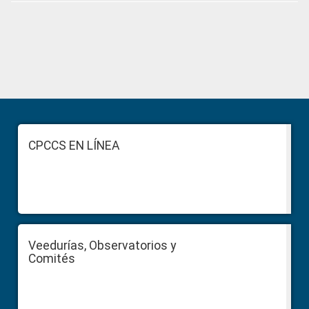
Primary
Sidebar
Footer
CPCCS EN LÍNEA
Veedurías, Observatorios y
Comités