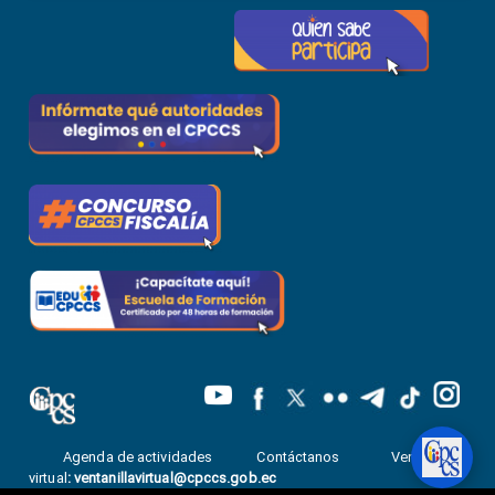
Agenda de actividades
Contáctanos
Ventanilla
virtual
:
ventanillavirtual@cpccs.gob.ec