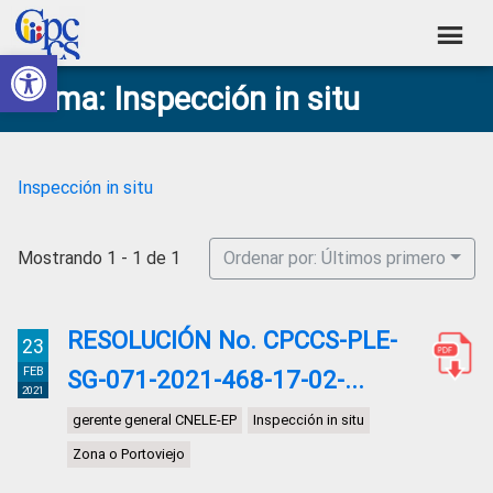
Skip
Skip
Skip
Skip
to
to
to
to
Abrir barra de herramientas
Consejo
primary
main
primary
footer
Construyendo
Tema: Inspección in situ
navigation
content
sidebar
de
Poder
Ciudadano
Participación
Ciudadana
Inspección in situ
y
Control
Mostrando 1 - 1 de 1
Ordenar por: Últimos primero
Social
RESOLUCIÓN No. CPCCS-PLE-
23
FEB
SG-071-2021-468-17-02-...
2021
gerente general CNELE-EP
Inspección in situ
Zona o Portoviejo