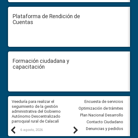
Plataforma de Rendición de
Cuentas
Formación ciudadana y
capacitación
Veeduría para realizar el
Veeduría para vigilar los acue
Encuesta de servicios
ra
seguimiento de la gestión
derivados de la Audiencia Púb
Optimización de trámites
ara
administrativa del Gobierno
entre el GAD de Ibarra y la
Plan Nacional Desarrollo
Autónomo Descentralizado
comunidad Urbina, parroquia l
parroquial rural de Calacalí
Carolina
Contacto Ciudadano
Previous
Next
Denuncias y pedidos
6 agosto, 2026
5 agosto, 2026