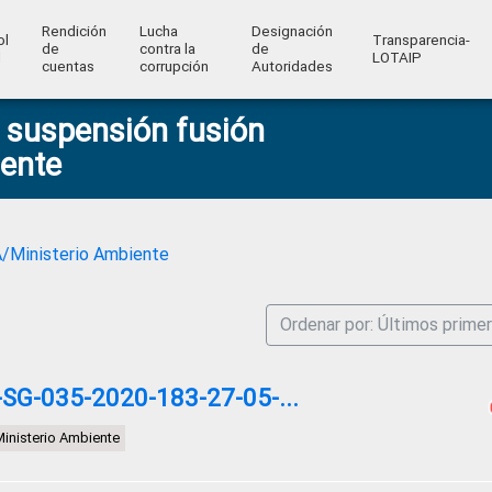
Rendición
Lucha
Designación
ol
Transparencia-
de
contra la
de
l
LOTAIP
cuentas
corrupción
Autoridades
a suspensión fusión
ente
A/Ministerio Ambiente
Ordenar por: Últimos prime
G-035-2020-183-27-05-...
inisterio Ambiente