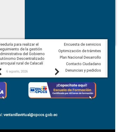
eeduría para realizar el
Encuesta de servicios
Veeduría para vigilar los acuerdos,
eguimiento de la gestión
derivados de la Audiencia Pública
Optimización de trámites
dministrativa del Gobierno
entre el GAD de Ibarra y la
Plan Nacional Desarrollo
utónomo Descentralizado
comunidad Urbina, parroquia la
arroquial rural de Calacalí
Carolina
Contacto Ciudadano
Previous
Next
Denuncias y pedidos
6 agosto, 2026
5 agosto, 2026
l
:
ventanillavirtual@cpccs.gob.ec