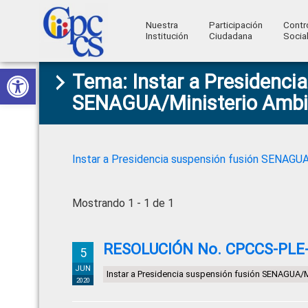
Nuestra
Participación
Contr
Institución
Ciudadana
Socia
Consejo
Abrir barra de herramientas
Skip
Skip
Skip
Skip
Construyendo
Tema: Instar a Presidenci
to
to
to
to
de
Poder
SENAGUA/Ministerio Ambi
primary
main
primary
footer
Ciudadano
Participación
navigation
content
sidebar
Ciudadana
y
Instar a Presidencia suspensión fusión SENAGU
Control
Social
Mostrando 1 - 1 de 1
RESOLUCIÓN No. CPCCS-PLE-S
5
JUN
Instar a Presidencia suspensión fusión SENAGUA/M
2020