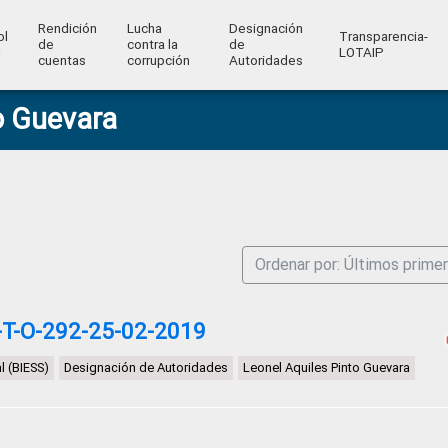
Rendición
Lucha
Designación
ol
Transparencia-
de
contra la
de
l
LOTAIP
cuentas
corrupción
Autoridades
o Guevara
Ordenar por: Últimos prime
T-O-292-25-02-2019
l (BIESS)
Designación de Autoridades
Leonel Aquiles Pinto Guevara