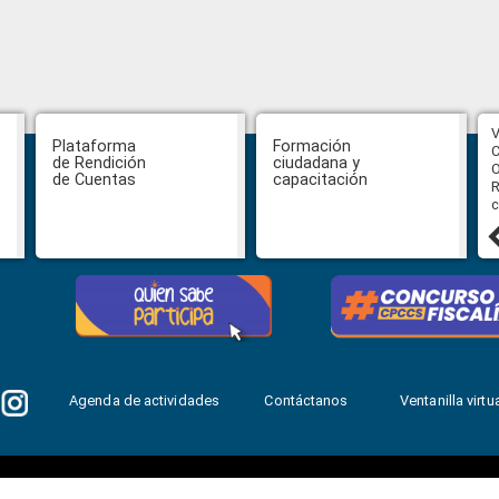
CPCCS aprueba convocatoria a
V
Plataforma
Formación
Veeduría para designación de la
C
de Rendición
ciudadana y
autoridad de la SOT
O
de Cuentas
capacitación
R
c
31 julio, 2026
Agenda de actividades
Contáctanos
Ventanilla virtua