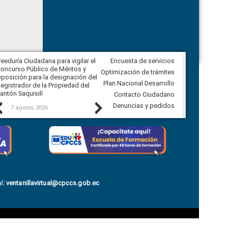
eeduría Ciudadana para vigilar el
Encuesta de servicios
Veeduría Ciudadana para vigilar la
oncurso Público de Méritos y
construcción del asfaltado de
Optimización de trámites
posición para la designación del
diferentes barrios del sector de
Plan Nacional Desarrollo
egistrador de la Propiedad del
Ballenita del cantón Santa Elena
antón Saquisilí
Contacto Ciudadano
Previous
Next
Denuncias y pedidos
7 agosto, 2026
7 agosto, 2026
l
:
ventanillavirtual@cpccs.gob.ec