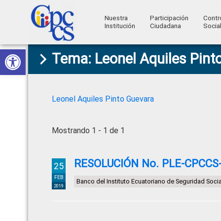
Nuestra
Participación
Contr
Institución
Ciudadana
Socia
Consejo
Abrir barra de herramientas
Skip
Skip
Skip
Skip
Construyendo
Tema: Leonel Aquiles Pint
to
to
to
to
de
Poder
primary
main
primary
footer
Ciudadano
Participación
navigation
content
sidebar
Ciudadana
Leonel Aquiles Pinto Guevara
y
Control
Mostrando 1 - 1 de 1
Social
RESOLUCIÓN No. PLE-CPCCS-
25
FEB
Banco del Instituto Ecuatoriano de Seguridad Socia
2019