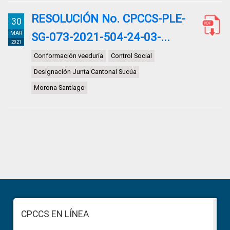
RESOLUCIÓN No. CPCCS-PLE-
30
MAR
SG-073-2021-504-24-03-...
2021
Conformación veeduría
Control Social
Designación Junta Cantonal Sucúa
Morona Santiago
Primary
Sidebar
Footer
CPCCS EN LÍNEA