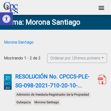
Skip
Skip
Skip
Skip
to
to
to
to
Abrir barra de herramientas
Consejo
primary
main
primary
footer
Construyendo
Tema: Morona Santiago
navigation
content
sidebar
de
Poder
Ciudadano
Participación
Ciudadana
Morona Santiago
y
Control
Mostrando 1 - 2 de 2
Ordenar por: Últimos primero
Social
RESOLUCIÓN No. CPCCS-PLE-
21
OCT
SG-098-2021-710-20-10-...
2021
Admisión de Veeduría-Registrador de la Propiedad
Gulaquiza
Morona Santiago