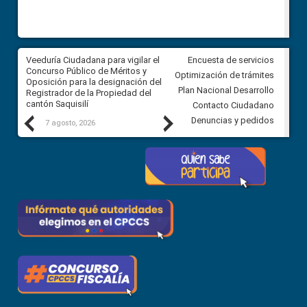
Veeduría Ciudadana para vigilar el
Veeduría Ciudadana para vigila
Encuesta de servicios
Concurso Público de Méritos y
construcción del asfaltado de
Optimización de trámites
Oposición para la designación del
diferentes barrios del sector 
Plan Nacional Desarrollo
Registrador de la Propiedad del
Ballenita del cantón Santa Ele
cantón Saquisilí
Contacto Ciudadano
Previous
Next
Denuncias y pedidos
7 agosto, 2026
7 agosto, 2026