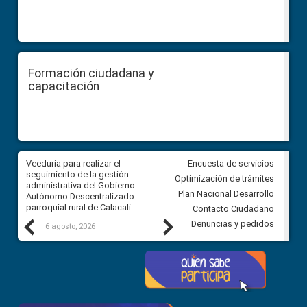
Formación ciudadana y
capacitación
Veeduría para realizar el
Veeduría para vigilar los acue
Encuesta de servicios
ra
seguimiento de la gestión
derivados de la Audiencia Púb
Optimización de trámites
ara
administrativa del Gobierno
entre el GAD de Ibarra y la
Plan Nacional Desarrollo
Autónomo Descentralizado
comunidad Urbina, parroquia l
parroquial rural de Calacalí
Carolina
Contacto Ciudadano
Previous
Next
Denuncias y pedidos
6 agosto, 2026
5 agosto, 2026