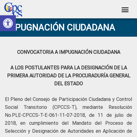
Skip
Skip
Skip
Skip
to
to
to
to
Abrir barra de herramientas
Consejo
primary
main
primary
footer
Construyendo
IMPUGNACIÓN CIUDADANA
navigation
content
sidebar
de
Poder
Ciudadano
Participación
Ciudadana
CONVOCATORIA A IMPUGNACIÓN CIUDADANA
y
Control
A LOS POSTULANTES PARA LA DESIGNACIÓN DE LA
PRIMERA AUTORIDAD DE LA PROCURADURÍA GENERAL
Social
DEL ESTADO
El Pleno del Consejo de Participación Ciudadana y Control
Social Transitorio (CPCCS-T), mediante Resolución
No.PLE-CPCCS-T-E-061-11-07-2018, de 11 de julio de
2018, en cumplimiento del Mandato del Proceso de
Selección y Designación de Autoridades en Aplicación de