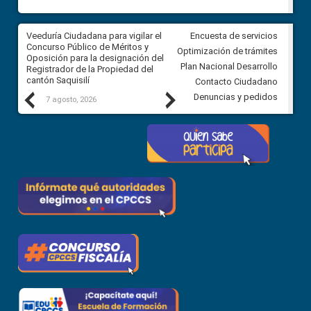
Veeduría Ciudadana para vigilar el
Veeduría Ciudadana para vigila
Encuesta de servicios
Concurso Público de Méritos y
construcción del asfaltado de
Optimización de trámites
Oposición para la designación del
diferentes barrios del sector 
Plan Nacional Desarrollo
Registrador de la Propiedad del
Ballenita del cantón Santa Ele
cantón Saquisilí
Contacto Ciudadano
Previous
Next
Denuncias y pedidos
7 agosto, 2026
7 agosto, 2026