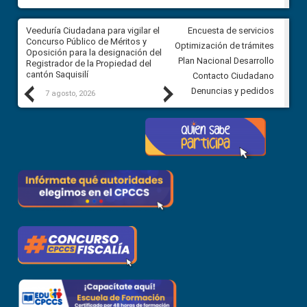
Veeduría Ciudadana para vigilar el
Veeduría Ciudadana para vigila
Encuesta de servicios
Concurso Público de Méritos y
construcción del asfaltado de
Optimización de trámites
Oposición para la designación del
diferentes barrios del sector 
Plan Nacional Desarrollo
Registrador de la Propiedad del
Ballenita del cantón Santa Ele
cantón Saquisilí
Contacto Ciudadano
Previous
Next
Denuncias y pedidos
7 agosto, 2026
7 agosto, 2026