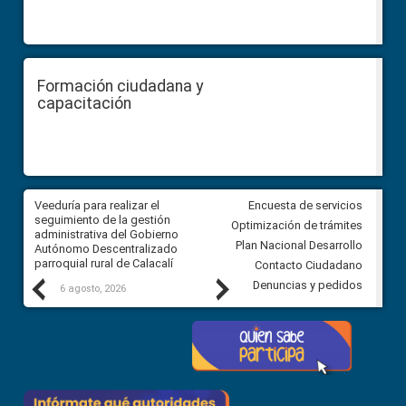
Formación ciudadana y
capacitación
Veeduría para realizar el
Veeduría para vigilar los acue
Encuesta de servicios
ra
seguimiento de la gestión
derivados de la Audiencia Púb
Optimización de trámites
ara
administrativa del Gobierno
entre el GAD de Ibarra y la
Plan Nacional Desarrollo
Autónomo Descentralizado
comunidad Urbina, parroquia l
parroquial rural de Calacalí
Carolina
Contacto Ciudadano
Previous
Next
Denuncias y pedidos
6 agosto, 2026
5 agosto, 2026