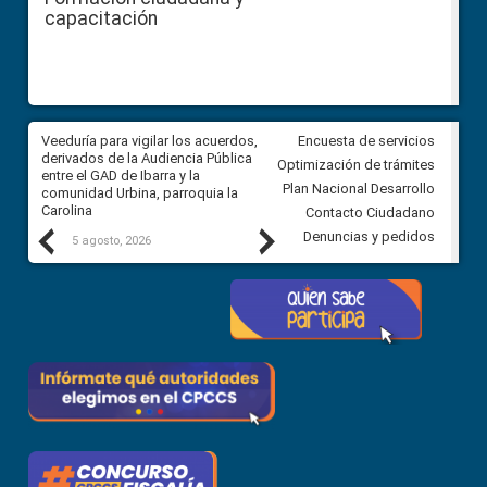
capacitación
Veeduría para vigilar los acuerdos,
CPCCS convoca a Veeduría
Encuesta de servicios
 a
derivados de la Audiencia Pública
Ciudadana para vigilar el conc
Optimización de trámites
ión
entre el GAD de Ibarra y la
en la Universidad de Cuenca
Plan Nacional Desarrollo
comunidad Urbina, parroquia la
Carolina
Contacto Ciudadano
Previous
Next
Denuncias y pedidos
5 agosto, 2026
5 agosto, 2026