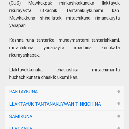
(CUS) Mawkakpak minkashkakunaka llaktayuk
rikurayakta utkachik tantanakuykunami kan.
Mawkakkuna shinallatak mitachikuna rimanakuyta
yanapan.
Kashna runa tantarika munaymantami tantarishkami,
mitachikuna yanapayta imashina kushkata
rikurayankapak.
Llaktayukkunaka chaskishka mitachimanta
huchachikunata chaskik ukumi kan.
PAKTAYKUNA
LLAKTAYUK TANTANAKUYWAN TINKICHINA
SAMIKUNA
LLANKANA