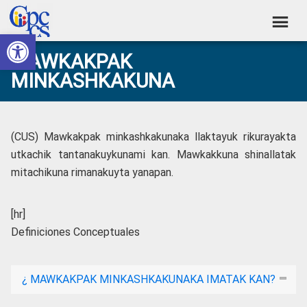
Skip
Skip
Skip
Skip
to
to
to
to
Abrir barra de herramientas
Consejo
primary
main
primary
footer
Construyendo
MAWKAKPAK
navigation
content
sidebar
de
Poder
MINKASHKAKUNA
Ciudadano
Participación
Ciudadana
y
(CUS) Mawkakpak minkashkakunaka llaktayuk rikurayakta
Control
utkachik tantanakuykunami kan. Mawkakkuna shinallatak
mitachikuna rimanakuyta yanapan.
Social
[hr]
Definiciones Conceptuales
¿ MAWKAKPAK MINKASHKAKUNAKA IMATAK KAN?