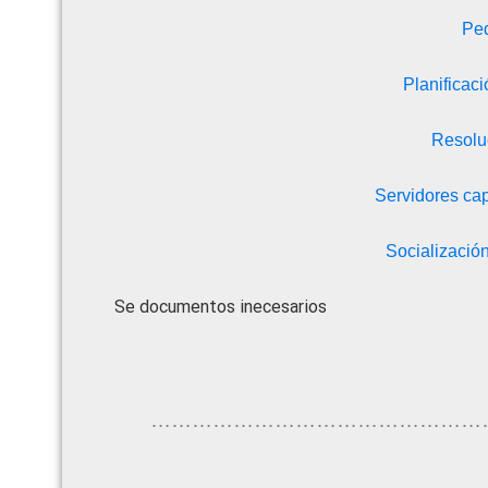
Ped
Planificaci
Resoluc
Servidores ca
Socializació
Se documentos inecesarios
…………………………………………