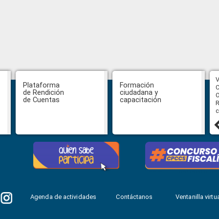
CPCCS aprueba convocatoria a
V
Plataforma
Formación
Veeduría para designación de la
C
de Rendición
ciudadana y
autoridad de la SOT
O
de Cuentas
capacitación
R
c
31 julio, 2026
Agenda de actividades
Contáctanos
Ventanilla virtua