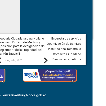
eeduría Ciudadana para vigilar el
Encuesta de servicios
Veeduría Ciudadana para vigilar la
oncurso Público de Méritos y
construcción del asfaltado de
Optimización de trámites
posición para la designación del
diferentes barrios del sector de
Plan Nacional Desarrollo
egistrador de la Propiedad del
Ballenita del cantón Santa Elena
antón Saquisilí
Contacto Ciudadano
Previous
Next
Denuncias y pedidos
7 agosto, 2026
7 agosto, 2026
l
:
ventanillavirtual@cpccs.gob.ec