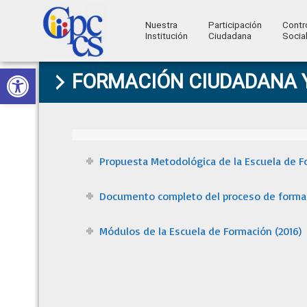
Nuestra
Participación
Contr
Institución
Ciudadana
Socia
Consejo
Abrir barra de herramientas
Skip
Skip
Skip
Skip
Construyendo
FORMACIÓN CIUDADANA 
to
to
to
to
de
Poder
primary
main
primary
footer
Ciudadano
Participación
navigation
content
sidebar
Ciudadana
y
Propuesta Metodológica de la Escuela de Fo
Control
Documento completo del proceso de formac
Social
Módulos de la Escuela de Formación (2016)