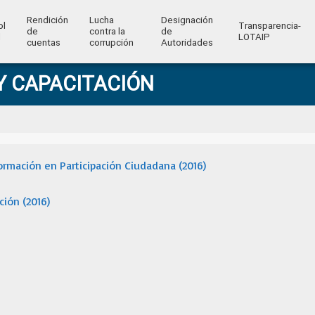
Rendición
Lucha
Designación
ol
Transparencia-
de
contra la
de
l
LOTAIP
cuentas
corrupción
Autoridades
Y CAPACITACIÓN
rmación en Participación Ciudadana (2016)
ión (2016)