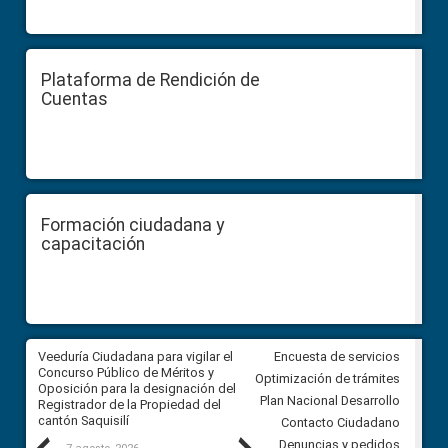
Plataforma de Rendición de
Cuentas
Formación ciudadana y
capacitación
Veeduría Ciudadana para vigilar el
Veeduría Ciudadana para vigila
Encuesta de servicios
Concurso Público de Méritos y
construcción del asfaltado de
Optimización de trámites
Oposición para la designación del
diferentes barrios del sector 
Plan Nacional Desarrollo
Registrador de la Propiedad del
Ballenita del cantón Santa Ele
cantón Saquisilí
Contacto Ciudadano
Denuncias y pedidos