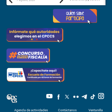
Previous
Next
7 agosto, 2026
7 agosto, 2026
Agenda de actividades
Contáctanos
Ventanilla