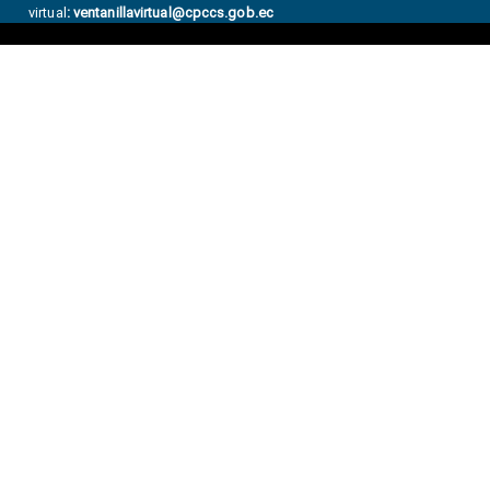
virtual
:
ventanillavirtual@cpccs.gob.ec