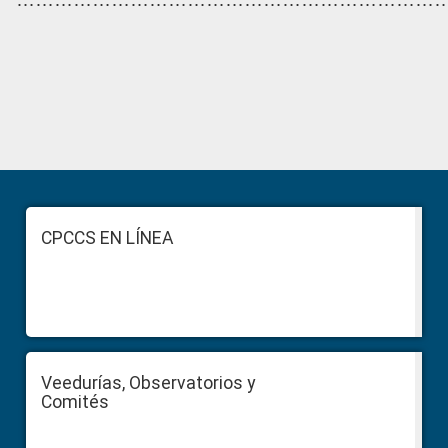
Primary
Sidebar
Footer
CPCCS EN LÍNEA
Veedurías, Observatorios y
Comités