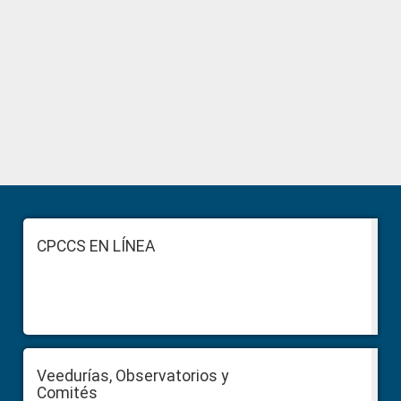
Primary
Sidebar
Footer
CPCCS EN LÍNEA
Veedurías, Observatorios y
Comités