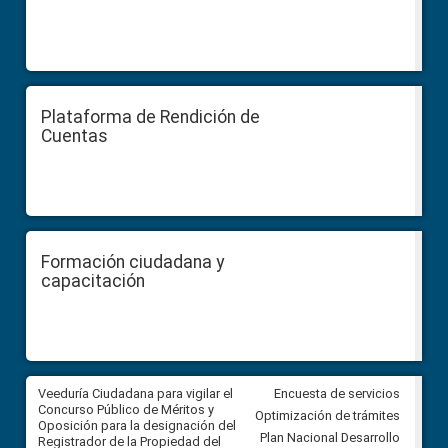
Plataforma de Rendición de
Cuentas
Formación ciudadana y
capacitación
Veeduría Ciudadana para vigilar el
Veeduría Ciudadana para vigila
Encuesta de servicios
Concurso Público de Méritos y
construcción del asfaltado de
Optimización de trámites
Oposición para la designación del
diferentes barrios del sector 
Plan Nacional Desarrollo
Registrador de la Propiedad del
Ballenita del cantón Santa Ele