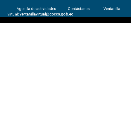
Agenda de actividades
Contáctanos
Ventanilla
virtual
:
ventanillavirtual@cpccs.gob.ec