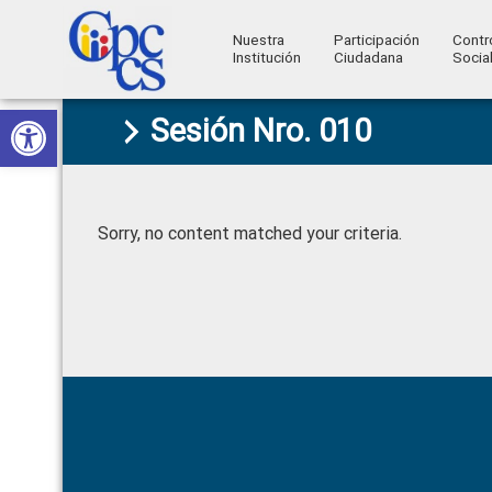
Nuestra
Participación
Contr
Institución
Ciudadana
Socia
Consejo
Abrir barra de herramientas
Skip
Skip
Skip
Skip
Construyendo
Sesión Nro. 010
to
to
to
to
de
Poder
primary
main
primary
footer
Ciudadano
Participación
navigation
content
sidebar
Ciudadana
Sorry, no content matched your criteria.
y
Control
Social