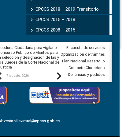
CPCCS 2018 – 2019 Transitorio
CPCCS 2015 – 2018
CPCCS 2008 – 2015
eeduría Ciudadana para vigilar el
Encuesta de servicios
Veeduría para realizar el
oncurso Público de Méritos para
seguimiento de la gestión
Optimización de trámites
a selección y designación de las y
administrativa del Gobierno
Plan Nacional Desarrollo
os Jueces de la Corte Nacional de
Autónomo Descentralizado
usticia
parroquial rural de Calacalí
Contacto Ciudadano
Previous
Next
Denuncias y pedidos
7 agosto, 2026
6 agosto, 2026
l
:
ventanillavirtual@cpccs.gob.ec