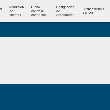
Rendición
Lucha
Designación
ol
Transparencia-
de
contra la
de
l
LOTAIP
cuentas
corrupción
Autoridades