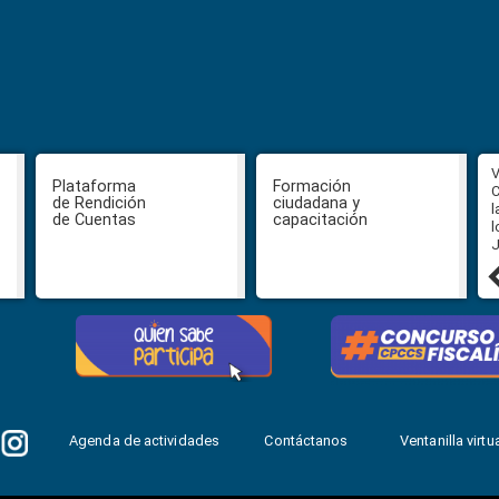
Función de Transparencia aprueba
V
Plataforma
Formación
nuevos instrumentos
C
de Rendición
ciudadana y
anticorrupción en Santo Domingo y
l
de Cuentas
capacitación
anuncia convocatoria para su
l
revista académica
J
30 julio, 2026
Agenda de actividades
Contáctanos
Ventanilla virtua