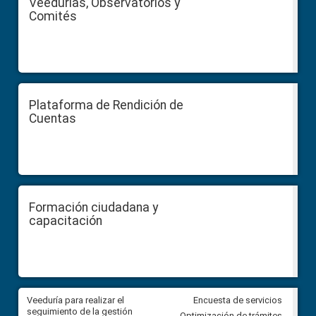
Veedurías, Observatorios y
Comités
Plataforma de Rendición de
Cuentas
Formación ciudadana y
capacitación
Veeduría para realizar el
Veeduría para vigilar los acue
Encuesta de servicios
ra
seguimiento de la gestión
derivados de la Audiencia Púb
Optimización de trámites