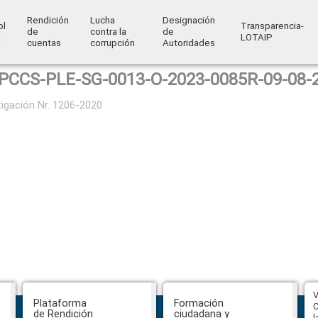
Rendición
Lucha
Designación
ol
Transparencia-
de
contra la
de
l
LOTAIP
cuentas
corrupción
Autoridades
PCCS-PLE-SG-0013-O-2023-0085R-09-08-
tigación Nr. 1206-2020
Función de Transparencia aprueba
V
Plataforma
Formación
nuevos instrumentos
C
de Rendición
ciudadana y
anticorrupción en Santo Domingo y
l