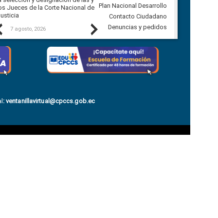
Plan Nacional Desarrollo
os Jueces de la Corte Nacional de
Autónomo Descentralizado
usticia
parroquial rural de Calacalí
Contacto Ciudadano
Previous
Next
Denuncias y pedidos
7 agosto, 2026
6 agosto, 2026
l
:
ventanillavirtual@cpccs.gob.ec