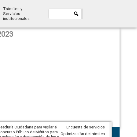
Trámites y
Servicios
institucionales
2023
eeduría Ciudadana para vigilar el
Encuesta de servicios
Veeduría para realizar el
oncurso Público de Méritos para
seguimiento de la gestión
Optimización de trámites
a selección y designación de las y
administrativa del Gobierno