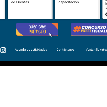
de Cuentas
capacitación
anuncia convocatoria para su
l
revista académica
J
30 julio, 2026
Agenda de actividades
Contáctanos
Ventanilla virtua