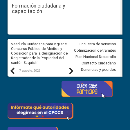
Formación ciudadana y
capacitación
Veeduría Ciudadana para vigilar el
Veeduría Ciudadana para vigila
Encuesta de servicios
Concurso Público de Méritos y
construcción del asfaltado de
Optimización de trámites
Oposición para la designación del
diferentes barrios del sector 
Plan Nacional Desarrollo
Registrador de la Propiedad del
Ballenita del cantón Santa Ele
cantón Saquisilí
Contacto Ciudadano
Previous
Next
Denuncias y pedidos
7 agosto, 2026
7 agosto, 2026