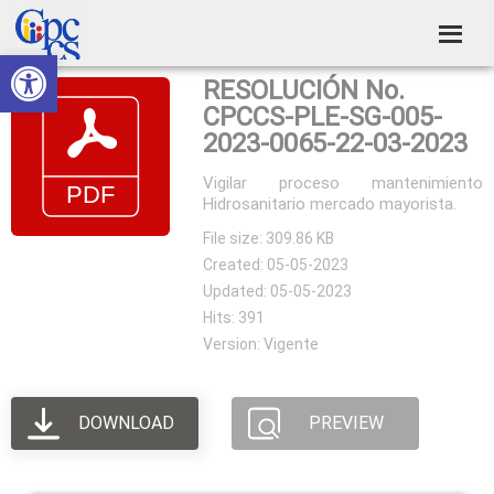
Skip
Skip
Skip
Skip
to
to
to
to
Abrir barra de herramientas
Consejo
primary
main
primary
footer
Construyendo
RESOLUCIÓN No.
navigation
content
sidebar
de
Poder
CPCCS-PLE-SG-005-
Ciudadano
Participación
2023-0065-22-03-2023
Ciudadana
Vigilar proceso mantenimiento
Hidrosanitario mercado mayorista.
y
File size: 309.86 KB
Control
Created: 05-05-2023
Social
Updated: 05-05-2023
Hits: 391
Version: Vigente
DOWNLOAD
PREVIEW