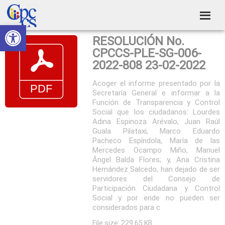
Skip
Skip
Skip
Skip
to
to
to
to
Abrir barra de herramientas
Consejo
primary
main
primary
footer
Construyendo
RESOLUCIÓN No.
navigation
content
sidebar
de
Poder
CPCCS-PLE-SG-006-
Ciudadano
Participación
2022-808 23-02-2022
Ciudadana
Acoger el informe presentado por la
Secretaría General e informar a la
y
Función de Transparencia y Control
Control
Social que los ciudadanos: Lourdes
Adina Espinoza Arévalo, Juan Raúl
Social
Guala Pilataxi, Marco Eduardo
Pacheco Espíndola, María de las
Mercedes Ocampo Miño, Manuel
Ángel Balda Flores; y, Ana Cristina
Hernández Salcedo, han dejado de ser
servidores del Consejo de
Participación Ciudadana y Control
Social y por ende no pueden ser
considerados para c
File size: 229.65 KB