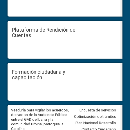
Plataforma de Rendición de
Cuentas
Formación ciudadana y
capacitación
Veeduría para vigilar los acuerdos,
CPCCS convoca a Veeduría
Encuesta de servicios
 a
derivados de la Audiencia Pública
Ciudadana para vigilar el conc
Optimización de trámites
ión
entre el GAD de Ibarra y la
en la Universidad de Cuenca
Plan Nacional Desarrollo
comunidad Urbina, parroquia la
Carolina
Contacto Ciudadano