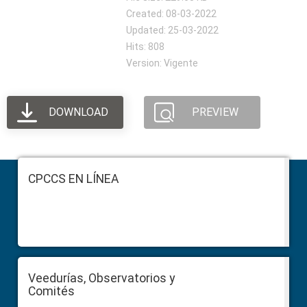
Created: 08-03-2022
Updated: 25-03-2022
Hits: 808
Version: Vigente
DOWNLOAD
PREVIEW
Footer
CPCCS EN LÍNEA
Veedurías, Observatorios y
Comités